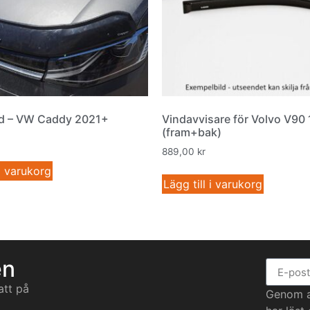
d – VW Caddy 2021+
Vindavvisare för Volvo V90 
(fram+bak)
889,00
kr
 i varukorg
Lägg till i varukorg
en
att på
Genom at