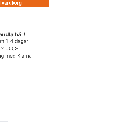
 i varukorg
andla här!
om 1-4 dagar
r 2 000:-
ng med Klarna