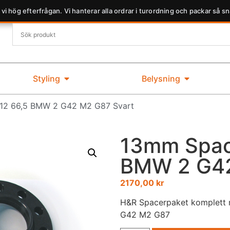
 vi hög efterfrågan. Vi hanterar alla ordrar i turordning och packar så sn
Styling
Belysning
12 66,5 BMW 2 G42 M2 G87 Svart
13mm Spac
BMW 2 G42
2170,00
kr
H&R Spacerpaket komplett 
G42 M2 G87