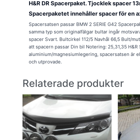
H&R DR Spacerpaket. Tjocklek spacer 1
Spacerpaketet innehåller spacer för en a
Spacersatsen passar BMW 2 SERIE G42 Spacerpaketet
samma typ som originalfälgar bultar ingår motsva
spacer Svart. Bultcirkel 112/5 Navhål 66,5 Bult/mu
att spacern passar Din bil Notering: 25,31,35 H&R 
aluminium/magnesiumlegering, spacersatsen är elo
och utprovade.
Relaterade produkter