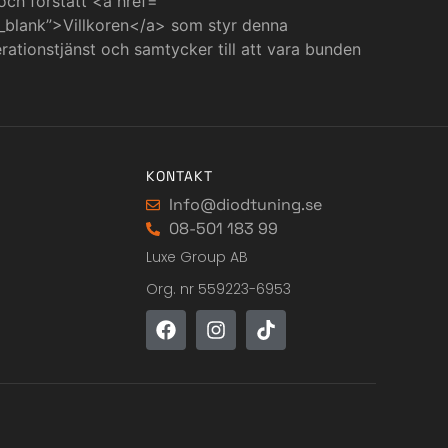
 och förstått <a href=””
_blank”>Villkoren</a> som styr denna
ationstjänst och samtycker till att vara bunden
KONTAKT
Info@diodtuning.se
08-501 183 99
Luxe Group AB
Org. nr 559223-6953