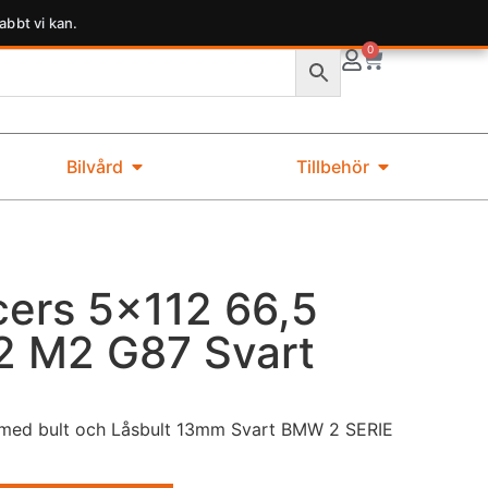
abbt vi kan.
0
Bilvård
Tillbehör
ers 5×112 66,5
 M2 G87 Svart
med bult och Låsbult 13mm Svart BMW 2 SERIE