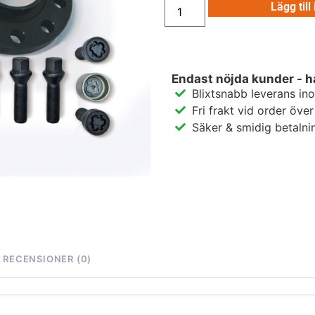
Lägg till
Endast nöjda kunder - h
Blixtsnabb leverans in
Fri frakt vid order öve
Säker & smidig betalni
RECENSIONER (0)