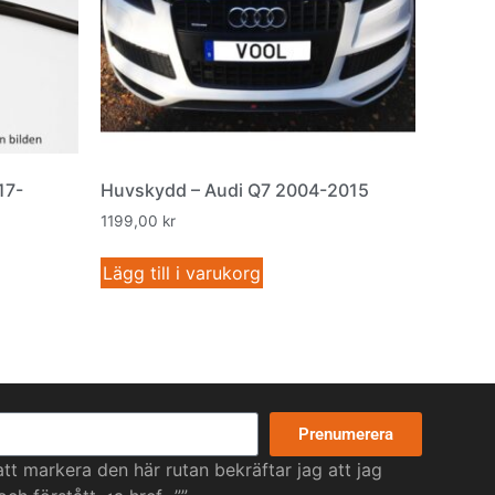
17-
Huvskydd – Audi Q7 2004-2015
1199,00
kr
Lägg till i varukorg
Prenumerera
t markera den här rutan bekräftar jag att jag