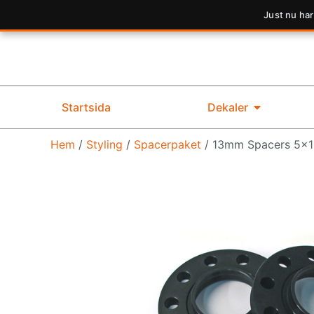
Just nu har
Startsida
Dekaler
Hem
/
Styling
/
Spacerpaket
/ 13mm Spacers 5×1