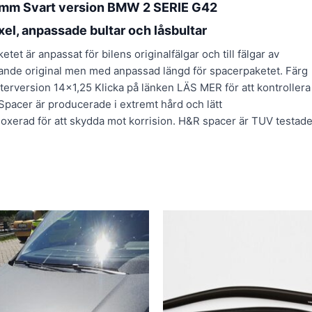
3mm Svart version BMW 2 SERIE G42
xel, anpassade bultar och låsbultar
 är anpassat för bilens originalfälgar och till fälgar av
rande original men med anpassad längd för spacerpaketet. Färg
tterversion 14×1,25 Klicka på länken LÄS MER för att kontrollera
Spacer är producerade i extremt hård och lätt
xerad för att skydda mot korrision. H&R spacer är TUV testad