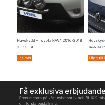
Huvskydd – Toyota RAV4 2016-2018
Huvskyd
1095,00
kr
1465,00
kr
Läs mer
Lägg till
Få exklusiva erbjudand
Prenumerara på vårt nyhetsbrev och få 10% rab
din första beställning.