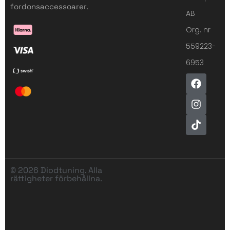
fordonsaccessoarer.
AB
Org. nr
559223-
6953
© 2026 Diodtuning. Alla
rättigheter förbehållna.