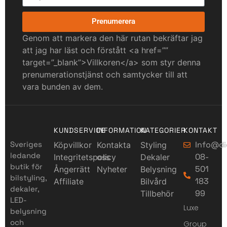
Prenumerera
Genom att markera den här rutan bekräftar jag
att jag har läst och förstått <a href=””
target=”_blank”>Villkoren</a> som styr denna
prenumerationstjänst och samtycker till att
vara bunden av dem.
KUNDSERVICE
INFORMATION
KATEGORIER
KONTAKT
Sveriges
Info@di
Köpvillkor
Kontakta
Styling
ledande
08-
Integritetspolicy
oss
Dekaler
butik för
501
Ångerrätt
Nyheter
Belysning
bilstyling,
183
Affiliate
Bilvård
dekaler,
99
Tillbehör
LED-
Luxe
belysning
och
Group