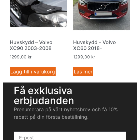
Huvskydd – Volvo
Huvskydd – Volvo
XC90 2003-2008
XC60 2018-
1299,00
kr
1299,00
kr
Lägg till i varukorg
Läs mer
Få exklusiva
erbjudanden
Prenumerara på vårt nyhetsbrev och få 10%
rabatt på din första beställning.