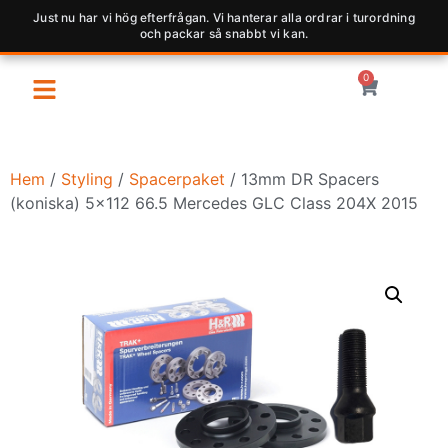
Just nu har vi hög efterfrågan. Vi hanterar alla ordrar i turordning
och packar så snabbt vi kan.
0
Hem
/
Styling
/
Spacerpaket
/ 13mm DR Spacers
(koniska) 5×112 66.5 Mercedes GLC Class 204X 2015