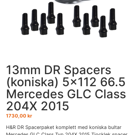
13mm DR Spacers
(koniska) 5×112 66.5
Mercedes GLC Class
204X 2015
1730,00
kr
H&R DR Spacerpaket komplett med koniska bultar
Mercedes GLC Class Typ 204X 2015 Tjocklek spacer