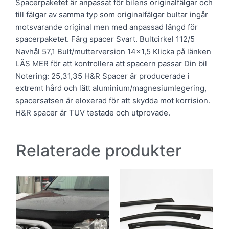
Spacerpaketet är anpassat för bilens originalfälgar och
till fälgar av samma typ som originalfälgar bultar ingår
motsvarande original men med anpassad längd för
spacerpaketet. Färg spacer Svart. Bultcirkel 112/5
Navhål 57,1 Bult/mutterversion 14×1,5 Klicka på länken
LÄS MER för att kontrollera att spacern passar Din bil
Notering: 25,31,35 H&R Spacer är producerade i
extremt hård och lätt aluminium/magnesiumlegering,
spacersatsen är eloxerad för att skydda mot korrision.
H&R spacer är TUV testade och utprovade.
Relaterade produkter