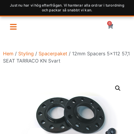
Just nu har vi hög efterfrågan. Vi hanterar alla ordrar i turordning
och packar så snabbt vi kan.
0
Hem
/
Styling
/
Spacerpaket
/ 12mm Spacers 5×112 57,1
SEAT TARRACO KN Svart