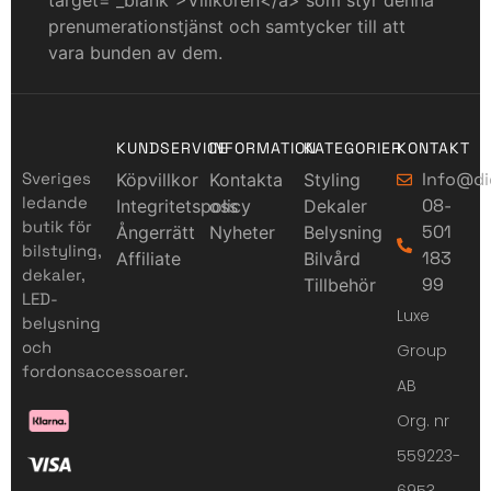
target=”_blank”>Villkoren</a> som styr denna
prenumerationstjänst och samtycker till att
vara bunden av dem.
KUNDSERVICE
INFORMATION
KATEGORIER
KONTAKT
Sveriges
Info@di
Köpvillkor
Kontakta
Styling
ledande
08-
Integritetspolicy
oss
Dekaler
butik för
501
Ångerrätt
Nyheter
Belysning
bilstyling,
183
Affiliate
Bilvård
dekaler,
99
Tillbehör
LED-
Luxe
belysning
och
Group
fordonsaccessoarer.
AB
Org. nr
559223-
6953