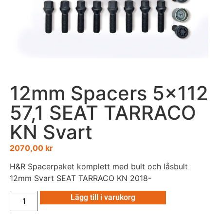
12mm Spacers 5×112
57,1 SEAT TARRACO
KN Svart
2070,00
kr
H&R Spacerpaket komplett med bult och låsbult
12mm Svart SEAT TARRACO KN 2018-
Lägg till i varukorg