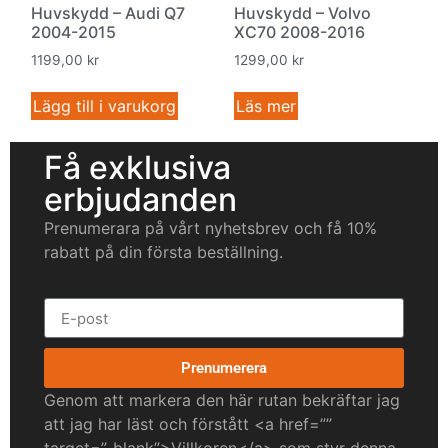
Huvskydd – Audi Q7
Huvskydd – Volvo
2004-2015
XC70 2008-2016
1199,00
kr
1299,00
kr
Lägg till i varukorg
Läs mer
Få exklusiva
erbjudanden
Prenumerara på vårt nyhetsbrev och få 10%
rabatt på din första beställning.
Prenumerera
Genom att markera den här rutan bekräftar jag
att jag har läst och förstått <a href=””