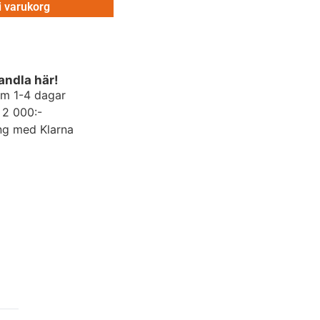
 i varukorg
andla här!
om 1-4 dagar
r 2 000:-
ng med Klarna