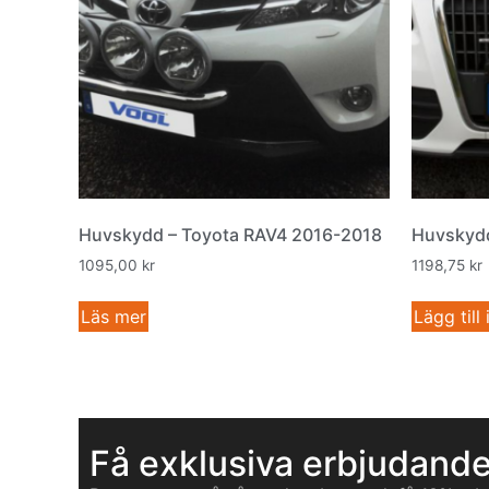
Huvskydd – Toyota RAV4 2016-2018
Huvskydd
1095,00
kr
1198,75
kr
Läs mer
Lägg till
Få exklusiva erbjudand