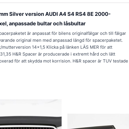
mm Silver version AUDI A4 S4 RS4 8E 2000-
xel, anpassade bultar och låsbultar
rpaketet är anpassat för bilens originalfälgar och till fälgar
svarande original men med anpassad längd för spacerpaketet.
lt/mutterversion 14×1,5 Klicka på länken LÄS MER för att
5,31,35 H&R Spacer är producerade i extremt hård och lätt
xerad för att skydda mot korrision. H&R spacer är TUV testade