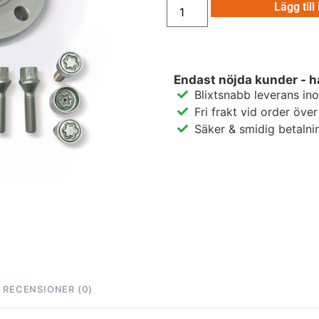
Lägg till
Endast nöjda kunder - h
Blixtsnabb leverans in
Fri frakt vid order öve
Säker & smidig betalni
RECENSIONER (0)