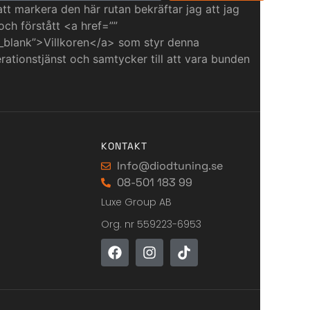
t markera den här rutan bekräftar jag att jag
 och förstått <a href=””
_blank”>Villkoren</a> som styr denna
ationstjänst och samtycker till att vara bunden
KONTAKT
Info@diodtuning.se
08-501 183 99
Luxe Group AB
Org. nr 559223-6953