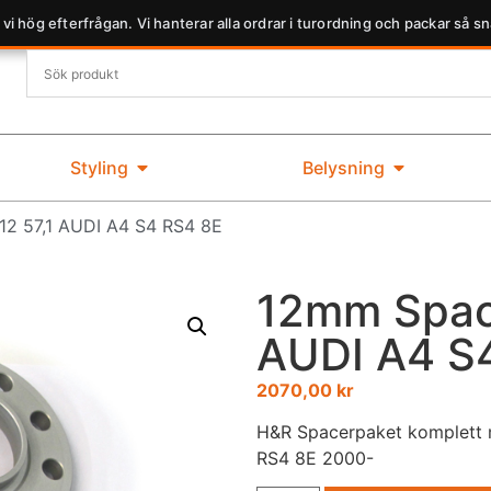
 vi hög efterfrågan. Vi hanterar alla ordrar i turordning och packar så sn
Styling
Belysning
2 57,1 AUDI A4 S4 RS4 8E
12mm Space
AUDI A4 S
2070,00
kr
H&R Spacerpaket komplett m
RS4 8E 2000-