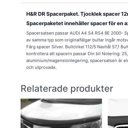
H&R DR Spacerpaket. Tjocklek spacer 12
Spacerpaketet innehåller spacer för en a
Spacersatsen passar AUDI A4 S4 RS4 8E 2000- Space
av samma typ som originalfälgar bultar ingår mot
Färg spacer Silver. Bultcirkel 112/5 Navhål 57,1 Bu
kontrollera att spacern passar Din bil Notering: 2
aluminium/magensionlegering, spacersatsen är elo
och utprovade.
Relaterade produkter