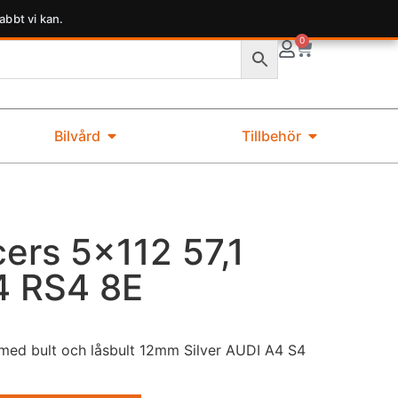
abbt vi kan.
0
Bilvård
Tillbehör
rs 5×112 57,1
4 RS4 8E
ed bult och låsbult 12mm Silver AUDI A4 S4