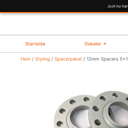
Just nu har
Startsida
Dekaler
Hem
/
Styling
/
Spacerpaket
/ 12mm Spacers 5×11