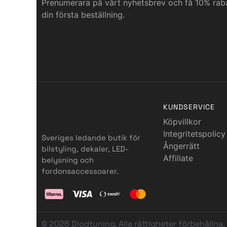
Prenumerara på vårt nyhetsbrev och få 10% rab
din första beställning.
KUNDSERVICE
Köpvillkor
Integritetspolicy
Sveriges ledande butik för
Ångerrätt
bilstyling, dekaler, LED-
Affiliate
belysning och
fordonsaccessoarer.
© 2026 Diodtuning. Alla rättigheter förbehållna.