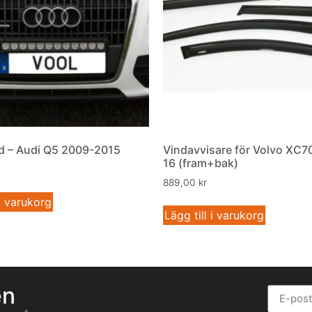
 – Audi Q5 2009-2015
Vindavvisare för Volvo XC7
16 (fram+bak)
889,00
kr
 i varukorg
Lägg till i varukorg
en