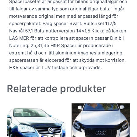
Spacerpaketet är anpassat för bilens originalfälgar och
till fälgar av samma typ som originalfälgar bultar ingår
motsvarande original men med anpassad längd för
spacerpaketet. Färg spacer Svart. Bultcirkel 112/5
Navhål 57,1 Bult/mutterversion 14×1,5 Klicka på länken
LÄS MER för att kontrollera att spacern passar Din bil
Notering: 25,31,35 H&R Spacer är producerade i
extremt hård och lätt aluminium/magnesiumlegering,
spacersatsen är eloxerad för att skydda mot korrision.
H&R spacer är TUV testade och utprovade.
Relaterade produkter