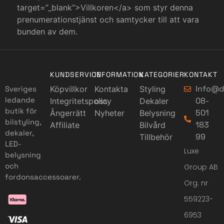
target=”_blank”>Villkoren</a> som styr denna
prenumerationstjänst och samtycker till att vara
bunden av dem.
KUNDSERVICE
INFORMATION
KATEGORIER
KONTAKT
Info@d
Sveriges
Köpvillkor
Kontakta
Styling
ledande
08-
Integritetspolicy
oss
Dekaler
butik för
501
Ångerrätt
Nyheter
Belysning
bilstyling,
183
Affiliate
Bilvård
dekaler,
99
Tillbehör
LED-
Luxe
belysning
och
Group AB
fordonsaccessoarer.
Org. nr
559223-
6953