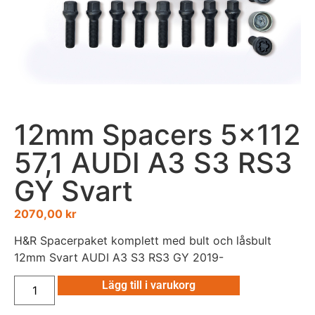
12mm Spacers 5×112
57,1 AUDI A3 S3 RS3
GY Svart
2070,00
kr
H&R Spacerpaket komplett med bult och låsbult
12mm Svart AUDI A3 S3 RS3 GY 2019-
Lägg till i varukorg