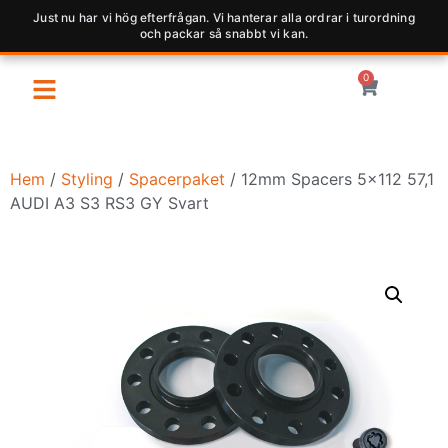
Just nu har vi hög efterfrågan. Vi hanterar alla ordrar i turordning
och packar så snabbt vi kan.
0
Hem
/
Styling
/
Spacerpaket
/ 12mm Spacers 5×112 57,1
AUDI A3 S3 RS3 GY Svart