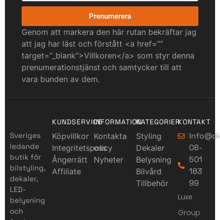
Prenumerera
Genom att markera den här rutan bekräftar jag
att jag har läst och förstått <a href=””
target=”_blank”>Villkoren</a> som styr denna
prenumerationstjänst och samtycker till att
vara bunden av dem.
KUNDSERVICE
INFORMATION
KATEGORIER
KONTAKT
Sveriges
Info@di
Köpvillkor
Kontakta
Styling
ledande
08-
Integritetspolicy
oss
Dekaler
butik för
501
Ångerrätt
Nyheter
Belysning
bilstyling,
183
Affiliate
Bilvård
dekaler,
99
Tillbehör
LED-
Luxe
belysning
och
Group