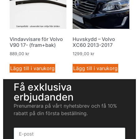
Vindavvisare för Volvo
Huvskydd – Volvo
V90 17- (fram+bak)
XC60 2013-2017
889,00
kr
1299,00
kr
Lägg till i varukorg
Lägg till i varukorg
Få exklusiva
erbjudanden
Prenumerara på vårt nyhetsbrev och få 10%
rabatt på din första beställning.