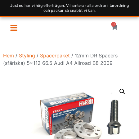
Just nu har vi hög efterfrågan. Vi hanterar alla ordrar i turordning
och packar så snabbt vi kan.
0
Hem
/
Styling
/
Spacerpaket
/ 12mm DR Spacers
(sfäriska) 5×112 66.5 Audi A4 Allroad B8 2009