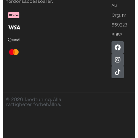
fordonsaccessoarer.
AB
Org. nr
559223-
6953
© 2026 Diodtuning. Alla
rättigheter förbehållna.