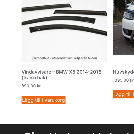
Vindavvisare – BMW X5 2014-2018
Huvskydd
(fram+bak)
1095,00
kr
890,00
kr
Lägg till
Lägg till i varukorg