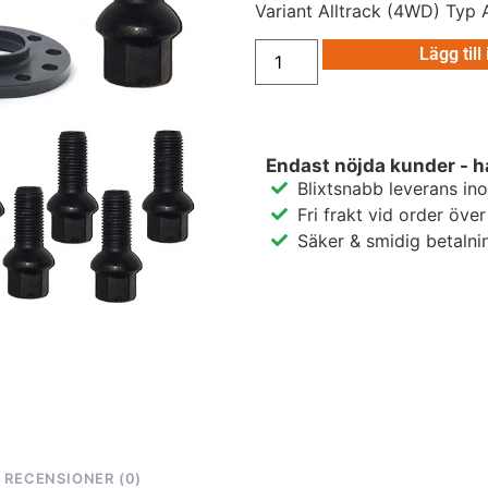
Variant Alltrack (4WD) Typ
Lägg till
Endast nöjda kunder - h
Blixtsnabb leverans in
Fri frakt vid order öve
Säker & smidig betalni
RECENSIONER (0)