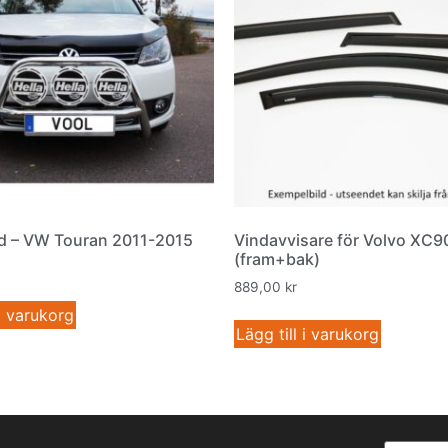
 – VW Touran 2011-2015
Vindavvisare för Volvo XC9
(fram+bak)
889,00
kr
 i varukorg
Lägg till i varukorg