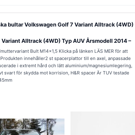
a bultar Volkswagen Golf 7 Variant Alltrack (4WD)
 Variant Alltrack (4WD) Typ AUV Årsmodell 2014 –
t/muttervariant Bult M14x1,5 Klicka på länken LÄS MER för att
 Produkten innehåller2 st spacerplattor till en axel, anpassade
ducerade i extremt hård och lätt aluminium/magnesiumlegering,
ivt svart för skydda mot korrision, H&R spacer Är TUV testade
5x45mm