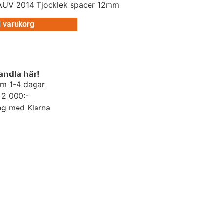
 AUV 2014 Tjocklek spacer 12mm
 i varukorg
andla här!
om 1-4 dagar
r 2 000:-
ng med Klarna