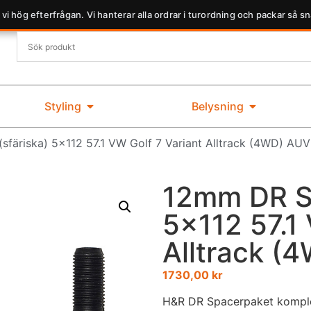
 vi hög efterfrågan. Vi hanterar alla ordrar i turordning och packar så sn
Styling
Belysning
färiska) 5×112 57.1 VW Golf 7 Variant Alltrack (4WD) AU
12mm DR Sp
5×112 57.1 
Alltrack (
1730,00
kr
H&R DR Spacerpaket komplet