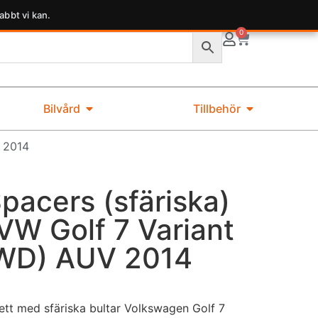
abbt vi kan.
0
Bilvård
Tillbehör
V 2014
acers (sfäriska)
VW Golf 7 Variant
4WD) AUV 2014
t med sfäriska bultar Volkswagen Golf 7