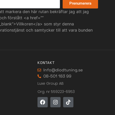
Prenumerera
t markera den här rutan bekräftar jag att jag
 och förstått <a href=””
_blank”>Villkoren</a> som styr denna
ationstjänst och samtycker till att vara bunden
KONTAKT
Info@diodtuning.se
08-501 183 99
Luxe Group AB
Org. nr 559223-6953