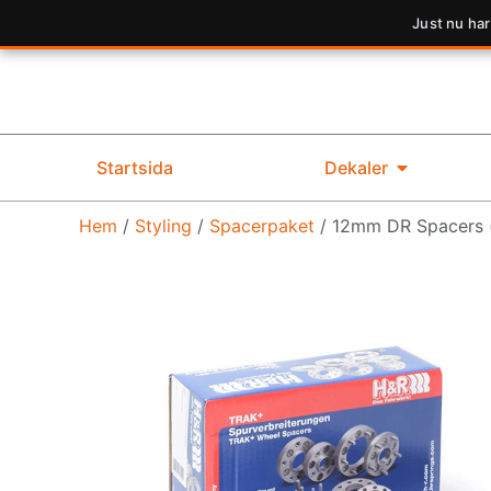
Just nu har
Startsida
Dekaler
Hem
/
Styling
/
Spacerpaket
/ 12mm DR Spacers (s