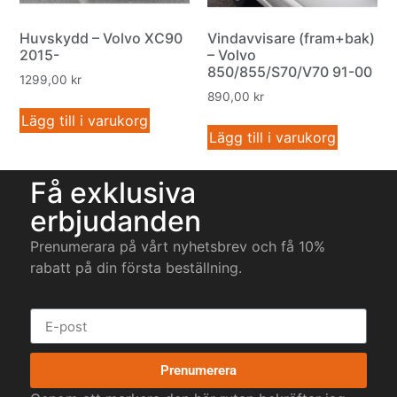
Huvskydd – Volvo XC90
Vindavvisare (fram+bak)
2015-
– Volvo
850/855/S70/V70 91-00
1299,00
kr
890,00
kr
Lägg till i varukorg
Lägg till i varukorg
Få exklusiva
erbjudanden
Prenumerara på vårt nyhetsbrev och få 10%
rabatt på din första beställning.
Prenumerera