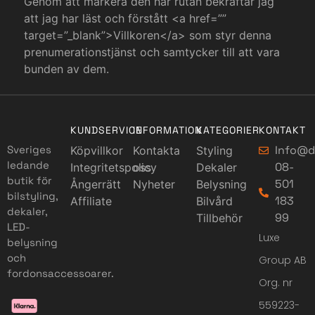
Genom att markera den här rutan bekräftar jag
att jag har läst och förstått <a href=””
target=”_blank”>Villkoren</a> som styr denna
prenumerationstjänst och samtycker till att vara
bunden av dem.
KUNDSERVICE
INFORMATION
KATEGORIER
KONTAKT
Info@d
Sveriges
Köpvillkor
Kontakta
Styling
ledande
08-
Integritetspolicy
oss
Dekaler
butik för
501
Ångerrätt
Nyheter
Belysning
bilstyling,
183
Affiliate
Bilvård
dekaler,
99
Tillbehör
LED-
Luxe
belysning
och
Group AB
fordonsaccessoarer.
Org. nr
559223-