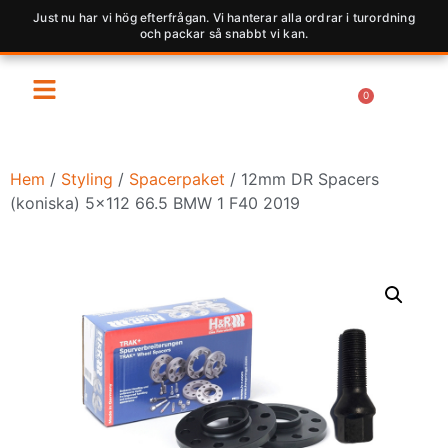
Just nu har vi hög efterfrågan. Vi hanterar alla ordrar i turordning
och packar så snabbt vi kan.
0
Hem
/
Styling
/
Spacerpaket
/ 12mm DR Spacers
(koniska) 5×112 66.5 BMW 1 F40 2019