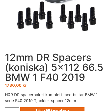
12mm DR Spacers
(koniska) 5×112 66.5
BMW 1 F40 2019
1730,00
kr
H&R DR spacerpaket komplett med bultar BMW 1
serie F40 2019 Tjocklek spacer 12mm
Lägg till i varukorg