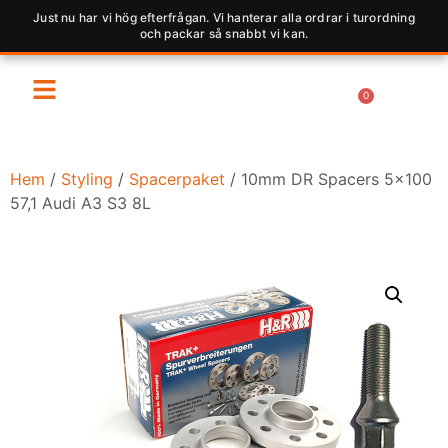
Just nu har vi hög efterfrågan. Vi hanterar alla ordrar i turordning
och packar så snabbt vi kan.
0
Hem
/
Styling
/
Spacerpaket
/ 10mm DR Spacers 5×100
57,1 Audi A3 S3 8L