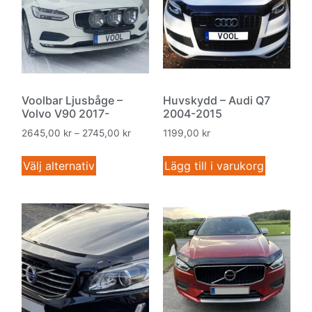
Voolbar Ljusbåge –
Huvskydd – Audi Q7
Volvo V90 2017-
2004-2015
2645,00
kr
–
2745,00
kr
1199,00
kr
Välj alternativ
Lägg till i varukorg