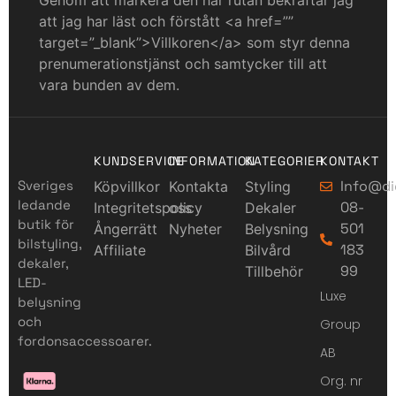
att jag har läst och förstått <a href=””
target=”_blank”>Villkoren</a> som styr denna
prenumerationstjänst och samtycker till att
vara bunden av dem.
KUNDSERVICE
INFORMATION
KATEGORIER
KONTAKT
Sveriges
Info@di
Köpvillkor
Kontakta
Styling
ledande
08-
Integritetspolicy
oss
Dekaler
butik för
501
Ångerrätt
Nyheter
Belysning
bilstyling,
183
Affiliate
Bilvård
dekaler,
99
Tillbehör
LED-
Luxe
belysning
och
Group
fordonsaccessoarer.
AB
Org. nr