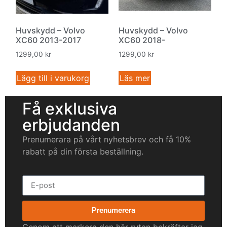
Huvskydd – Volvo
Huvskydd – Volvo
XC60 2013-2017
XC60 2018-
1299,00
kr
1299,00
kr
Lägg till i varukorg
Läs mer
Få exklusiva
erbjudanden
Prenumerara på vårt nyhetsbrev och få 10%
rabatt på din första beställning.
Prenumerera
Genom att markera den här rutan bekräftar jag