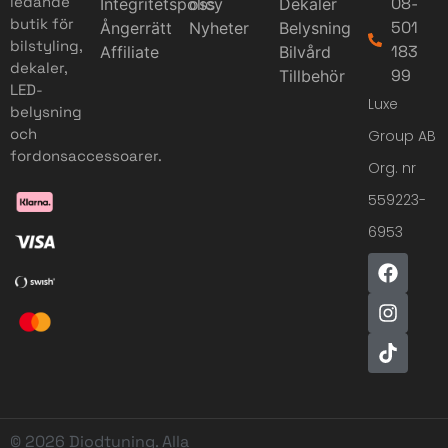
ledande
08-
Integritetspolicy
oss
Dekaler
butik för
501
Ångerrätt
Nyheter
Belysning
bilstyling,
183
Affiliate
Bilvård
dekaler,
99
Tillbehör
LED-
Luxe
belysning
och
Group AB
fordonsaccessoarer.
Org. nr
559223-
6953
© 2026 Diodtuning. Alla