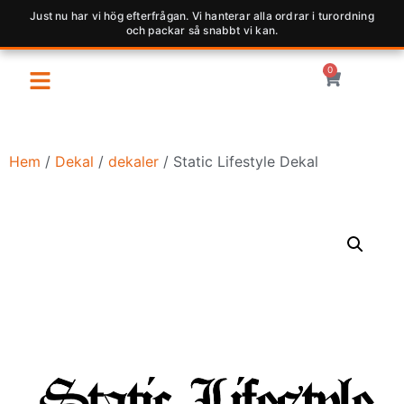
Just nu har vi hög efterfrågan. Vi hanterar alla ordrar i turordning
och packar så snabbt vi kan.
0
Hem
/
Dekal
/
dekaler
/ Static Lifestyle Dekal