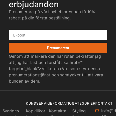
erbjudanden
Prenumerara på vårt nyhetsbrev och få 10%
rabatt på din första beställning.
Prenumerera
Genom att markera den här rutan bekräftar jag
att jag har läst och förstått <a href=””
target=”_blank”>Villkoren</a> som styr denna
prenumerationstjänst och samtycker till att vara
bunden av dem.
KUNDSERVICE
INFORMATION
KATEGORIER
KONTAKT
Info@d
Sveriges
Köpvillkor
Kontakta
Styling