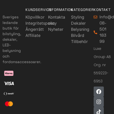
KUNDSERVICE
INFORMATION
KATEGORIER
KONTAKT
Info@d
Sveriges
Köpvillkor
Kontakta
Styling
ledande
08-
Integritetspolicy
oss
Dekaler
butik för
501
Ångerrätt
Nyheter
Belysning
bilstyling,
183
Affiliate
Bilvård
dekaler,
99
Tillbehör
LED-
Luxe
belysning
och
Group AB
fordonsaccessoarer.
Org. nr
559223-
6953