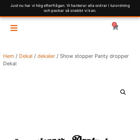
Just nu har vi hög efterfrågan. Vi hanterar alla ordrar i turordning
och packar så snabbt vi kan.
0
Hem
/
Dekal
/
dekaler
/ Show stopper Panty dropper
Dekal