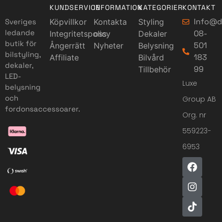
KUNDSERVICE
INFORMATION
KATEGORIER
KONTAKT
Info@d
Sveriges
Köpvillkor
Kontakta
Styling
ledande
08-
Integritetspolicy
oss
Dekaler
butik för
501
Ångerrätt
Nyheter
Belysning
bilstyling,
183
Affiliate
Bilvård
dekaler,
99
Tillbehör
LED-
Luxe
belysning
och
Group AB
fordonsaccessoarer.
Org. nr
559223-
6953