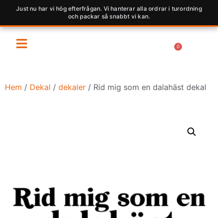
Just nu har vi hög efterfrågan. Vi hanterar alla ordrar i turordning
och packar så snabbt vi kan.
0
Hem
/
Dekal
/
dekaler
/ Rid mig som en dalahäst dekal