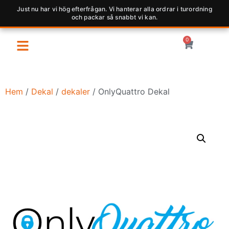
Just nu har vi hög efterfrågan. Vi hanterar alla ordrar i turordning
och packar så snabbt vi kan.
0
Hem
/
Dekal
/
dekaler
/ OnlyQuattro Dekal