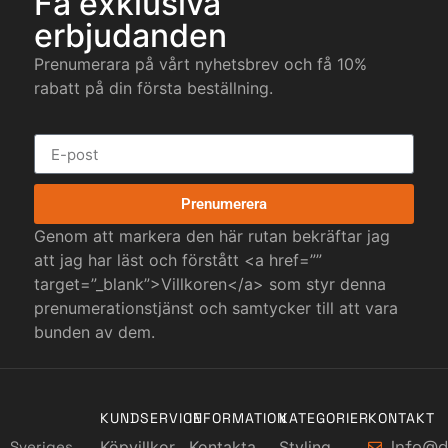
Få exklusiva
erbjudanden
Prenumerara på vårt nyhetsbrev och få 10%
rabatt på din första beställning.
Prenumerera
Genom att markera den här rutan bekräftar jag
att jag har läst och förstått <a href=””
target=”_blank”>Villkoren</a> som styr denna
prenumerationstjänst och samtycker till att vara
bunden av dem.
KUNDSERVICE
INFORMATION
KATEGORIER
KONTAKT
Info@d
Sveriges
Köpvillkor
Kontakta
Styling