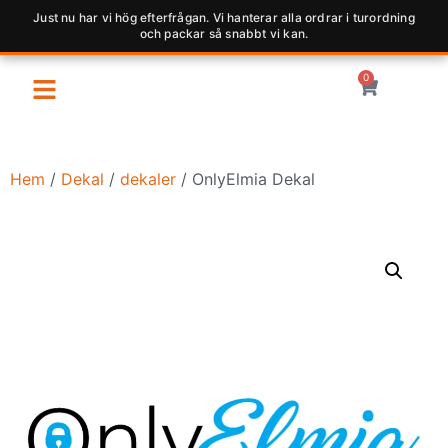
Just nu har vi hög efterfrågan. Vi hanterar alla ordrar i turordning
och packar så snabbt vi kan.
0
Hem
/
Dekal
/
dekaler
/ OnlyElmia Dekal