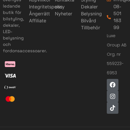
ledande
08-
Integritetspolicy
oss
Dekaler
butik för
501
Ångerrätt
Nyheter
Belysning
bilstyling,
183
Affiliate
Bilvård
dekaler,
99
Tillbehör
LED-
Luxe
belysning
och
Group AB
fordonsaccessoarer.
Org. nr
559223-
6953