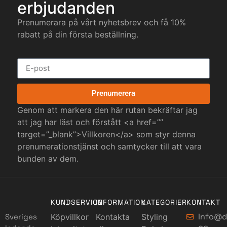
erbjudanden
Prenumerara på vårt nyhetsbrev och få 10%
rabatt på din första beställning.
Prenumerera
Genom att markera den här rutan bekräftar jag
att jag har läst och förstått <a href=””
target=”_blank”>Villkoren</a> som styr denna
prenumerationstjänst och samtycker till att vara
bunden av dem.
KUNDSERVICE
INFORMATION
KATEGORIER
KONTAKT
Info@d
Sveriges
Köpvillkor
Kontakta
Styling