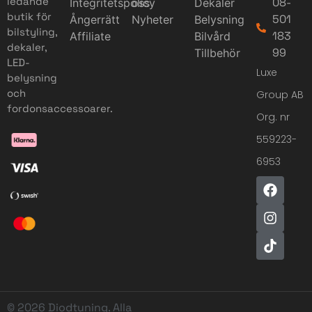
ledande
08-
Integritetspolicy
oss
Dekaler
butik för
501
Ångerrätt
Nyheter
Belysning
bilstyling,
183
Affiliate
Bilvård
dekaler,
99
Tillbehör
LED-
Luxe
belysning
och
Group AB
fordonsaccessoarer.
Org. nr
559223-
6953
© 2026 Diodtuning. Alla