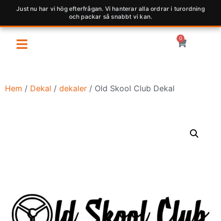
Just nu har vi hög efterfrågan. Vi hanterar alla ordrar i turordning
och packar så snabbt vi kan.
0
Hem
/
Dekal
/
dekaler
/ Old Skool Club Dekal