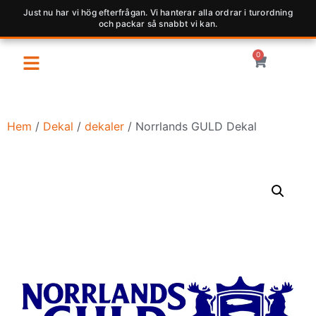
Just nu har vi hög efterfrågan. Vi hanterar alla ordrar i turordning
och packar så snabbt vi kan.
0
Hem
/
Dekal
/
dekaler
/ Norrlands GULD Dekal