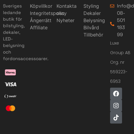
Info@d
Sveriges
Köpvillkor
Kontakta
Styling
ledande
08-
Integritetspolicy
oss
Dekaler
butik för
501
Ångerrätt
Nyheter
Belysning
bilstyling,
183
Affiliate
Bilvård
dekaler,
99
Tillbehör
LED-
Luxe
belysning
och
Group AB
fordonsaccessoarer.
Org. nr
559223-
6953