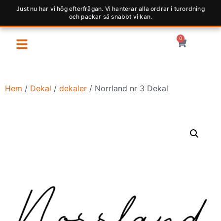
Just nu har vi hög efterfrågan. Vi hanterar alla ordrar i turordning
och packar så snabbt vi kan.
0
Hem
/
Dekal
/
dekaler
/ Norrland nr 3 Dekal