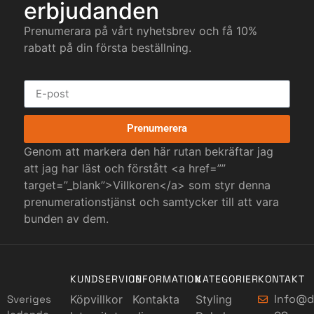
erbjudanden
Prenumerara på vårt nyhetsbrev och få 10%
rabatt på din första beställning.
Prenumerera
Genom att markera den här rutan bekräftar jag
att jag har läst och förstått <a href=””
target=”_blank”>Villkoren</a> som styr denna
prenumerationstjänst och samtycker till att vara
bunden av dem.
KUNDSERVICE
INFORMATION
KATEGORIER
KONTAKT
Info@d
Sveriges
Köpvillkor
Kontakta
Styling