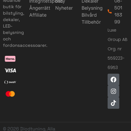
ledande
08-
Integritetspolicy
oss
Dekaler
butik för
501
Ångerrätt
Nyheter
Belysning
bilstyling,
183
Affiliate
Bilvård
dekaler,
99
Tillbehör
LED-
Luxe
belysning
och
Group AB
fordonsaccessoarer.
Org. nr
559223-
6953
© 2026 Diodtuning. Alla