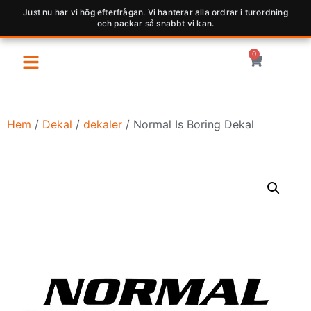
Just nu har vi hög efterfrågan. Vi hanterar alla ordrar i turordning
och packar så snabbt vi kan.
0
Hem
/
Dekal
/
dekaler
/ Normal Is Boring Dekal