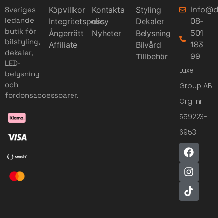
Info@d
Sveriges
Köpvillkor
Kontakta
Styling
ledande
08-
Integritetspolicy
oss
Dekaler
butik för
501
Ångerrätt
Nyheter
Belysning
bilstyling,
183
Affiliate
Bilvård
dekaler,
99
Tillbehör
LED-
Luxe
belysning
och
Group AB
fordonsaccessoarer.
Org. nr
559223-
6953