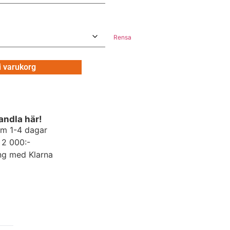
Rensa
 i varukorg
andla här!
om 1-4 dagar
r 2 000:-
ng med Klarna