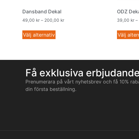
Dansband Dekal
ODZ Dek
49,00
kr
–
200,00
kr
39,00
kr
–
Välj alternativ
Välj alter
Få exklusiva erbjudand
Prenumerara på vårt nyhetsbrev och få 10% rab
din första beställning.