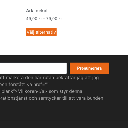
Arla dekal
49,00
kr
–
79,00
kr
Välj alternativ
Prenumerera
t markera den här rutan bekräftar jag att jag
 och förstått <a href=””
_blank”>Villkoren</a> som styr denna
ationstjänst och samtycker till att vara bunden