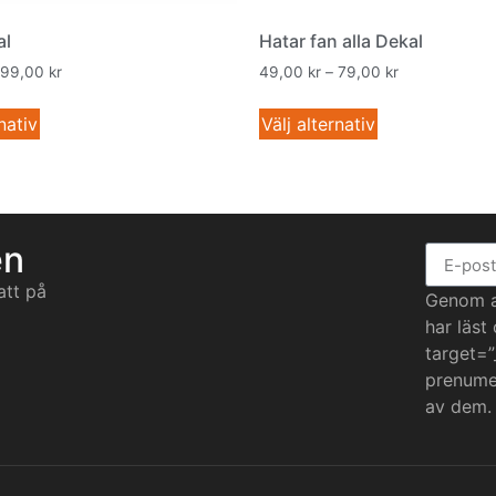
al
Hatar fan alla Dekal
99,00
kr
49,00
kr
–
79,00
kr
nativ
Välj alternativ
en
att på
Genom at
har läst
target=”
prenumer
av dem.