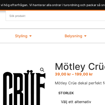
 vi hög efterfrågan. Vi hanterar alla ordrar i turordning och packar så sn
Styling
Belysning
Mötley Crü
39,00
kr
–
199,00
kr
Mötley Crüe dekal perfekt f
STORLEK