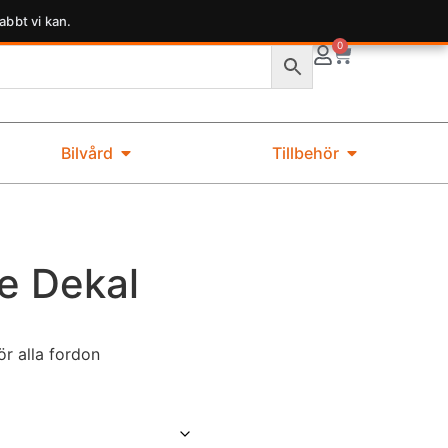
abbt vi kan.
0
Bilvård
Tillbehör
e Dekal
ör alla fordon