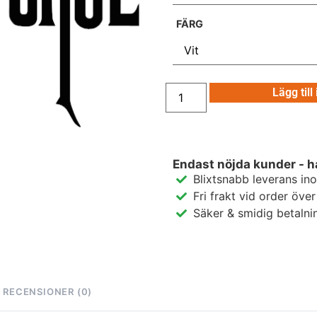
FÄRG
Lägg till
Endast nöjda kunder - h
Blixtsnabb leverans in
Fri frakt vid order öve
Säker & smidig betalni
RECENSIONER (0)