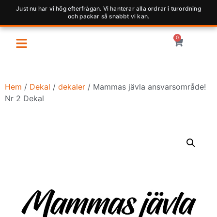
Just nu har vi hög efterfrågan. Vi hanterar alla ordrar i turordning
och packar så snabbt vi kan.
0
Hem
/
Dekal
/
dekaler
/ Mammas jävla ansvarsområde!
Nr 2 Dekal