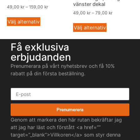
vänster dekal
49,00
kr
–
159,00
kr
49,00
kr
–
79,00
kr
Välj alternativ
Välj alternativ
Få exklusiva
erbjudanden
Prenumerara på vårt nyhetsbrev och få 10%
rabatt på din första beställning.
Prenumerera
Genom att markera den här rutan bekräftar jag
att jag har läst och förstått <a href=””
target=”_blank”>Villkoren</a> som styr denna