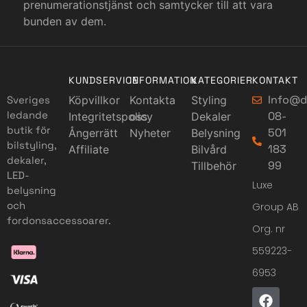
prenumerationstjänst och samtycker till att vara
bunden av dem.
KUNDSERVICE
INFORMATION
KATEGORIER
KONTAKT
Info@d
Sveriges
Köpvillkor
Kontakta
Styling
ledande
08-
Integritetspolicy
oss
Dekaler
butik för
501
Ångerrätt
Nyheter
Belysning
bilstyling,
183
Affiliate
Bilvård
dekaler,
99
Tillbehör
LED-
Luxe
belysning
och
Group AB
fordonsaccessoarer.
Org. nr
559223-
6953