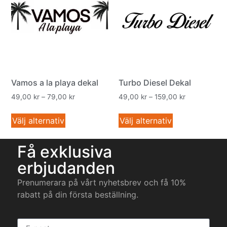
Vamos a la playa dekal
Turbo Diesel Dekal
49,00
kr
–
79,00
kr
49,00
kr
–
159,00
kr
Välj alternativ
Välj alternativ
Få exklusiva
erbjudanden
Prenumerara på vårt nyhetsbrev och få 10%
rabatt på din första beställning.