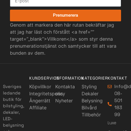
Prenumerera
Genom att markera den här rutan bekräftar jag
att jag har läst och förstått <a href=””
target=”_blank”>Villkoren</a> som styr denna
prenumerationstjänst och samtycker till att vara
bunden av dem.
KUNDSERVICE
INFORMATION
KATEGORIER
KONTAKT
Info@d
Sveriges
Köpvillkor
Kontakta
Styling
ledande
08-
Integritetspolicy
oss
Dekaler
butik för
501
Ångerrätt
Nyheter
Belysning
bilstyling,
183
Affiliate
Bilvård
dekaler,
99
Tillbehör
LED-
Luxe
belysning