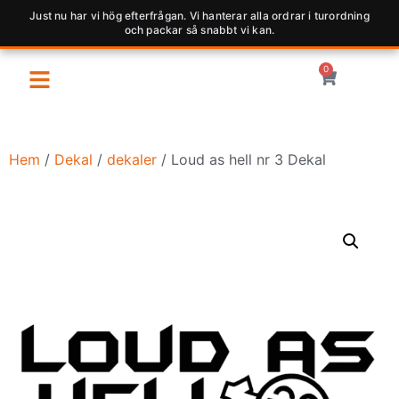
Just nu har vi hög efterfrågan. Vi hanterar alla ordrar i turordning
och packar så snabbt vi kan.
0
Hem
/
Dekal
/
dekaler
/ Loud as hell nr 3 Dekal