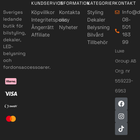
KUNDSERVICE
INFORMATION
KATEGORIER
KONTAKT
Info@d
Sveriges
Köpvillkor
Kontakta
Styling
ledande
08-
Integritetspolicy
oss
Dekaler
butik för
501
Ångerrätt
Nyheter
Belysning
bilstyling,
183
Affiliate
Bilvård
dekaler,
99
Tillbehör
LED-
Luxe
belysning
och
Group AB
fordonsaccessoarer.
Org. nr
559223-
6953