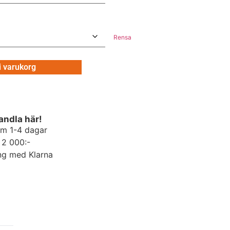
Rensa
 i varukorg
andla här!
om 1-4 dagar
r 2 000:-
ng med Klarna