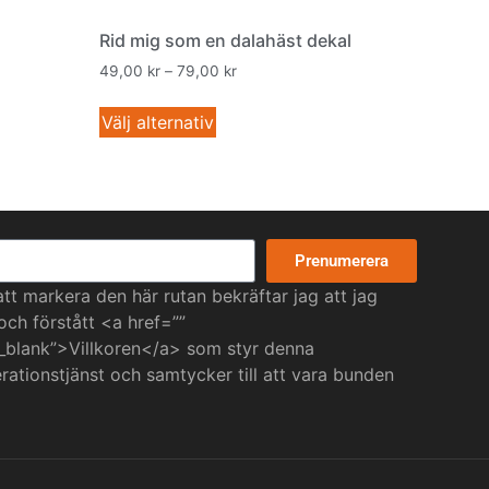
Rid mig som en dalahäst dekal
49,00
kr
–
79,00
kr
Välj alternativ
Prenumerera
t markera den här rutan bekräftar jag att jag
 och förstått <a href=””
_blank”>Villkoren</a> som styr denna
ationstjänst och samtycker till att vara bunden