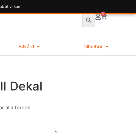
abbt vi kan.
0
Bilvård
Tillbehör
ll Dekal
ör alla fordon