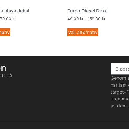
a playa dekal
Turbo Diesel Dekal
79,00
kr
49,00
kr
–
159,00
kr
nativ
Välj alternativ
en
att på
Genom at
har läst
target=”
prenumer
av dem.