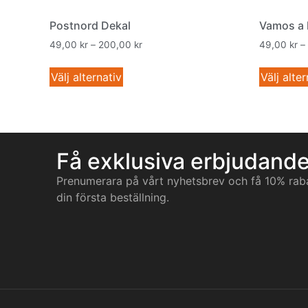
Postnord Dekal
Vamos a l
49,00
kr
–
200,00
kr
49,00
kr
–
Välj alternativ
Välj alter
Få exklusiva erbjudand
Prenumerara på vårt nyhetsbrev och få 10% rab
din första beställning.