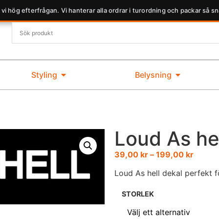
 vi hög efterfrågan. Vi hanterar alla ordrar i turordning och packar så sn
Styling
Belysning
Loud As he
39,00
kr
–
199,00
kr
Loud As hell dekal perfekt f
STORLEK