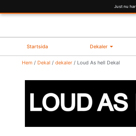
Just nu har
Startsida
Dekaler
Hem
/
Dekal
/
dekaler
/ Loud As hell Dekal