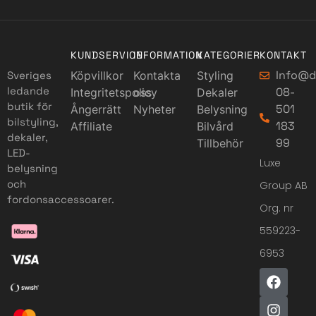
KUNDSERVICE
INFORMATION
KATEGORIER
KONTAKT
Info@d
Sveriges
Köpvillkor
Kontakta
Styling
ledande
08-
Integritetspolicy
oss
Dekaler
butik för
501
Ångerrätt
Nyheter
Belysning
bilstyling,
183
Affiliate
Bilvård
dekaler,
99
Tillbehör
LED-
Luxe
belysning
och
Group AB
fordonsaccessoarer.
Org. nr
559223-
6953