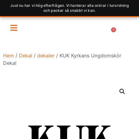
Just nu har vi hög efterfrågan. Vi hanterar alla ordrar i turordning
och packar så snabbt vi kan.
0
Hem
/
Dekal
/
dekaler
/ KUK Kyrkans Ungdomskör
Dekal