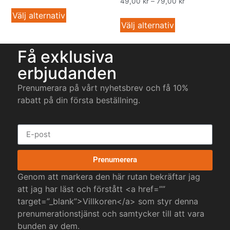
49,00
kr
–
79,00
kr
Välj alternativ
Välj alternativ
Få exklusiva
erbjudanden
Prenumerara på vårt nyhetsbrev och få 10%
rabatt på din första beställning.
Prenumerera
Genom att markera den här rutan bekräftar jag
att jag har läst och förstått <a href=””
target=”_blank”>Villkoren</a> som styr denna
prenumerationstjänst och samtycker till att vara
bunden av dem.