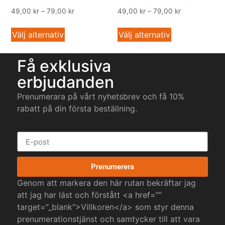
49,00
kr
–
79,00
kr
49,00
kr
–
79,00
kr
Välj alternativ
Välj alternativ
Få exklusiva
erbjudanden
Prenumerara på vårt nyhetsbrev och få 10%
rabatt på din första beställning.
Prenumerera
Genom att markera den här rutan bekräftar jag
att jag har läst och förstått <a href=””
target=”_blank”>Villkoren</a> som styr denna
prenumerationstjänst och samtycker till att vara