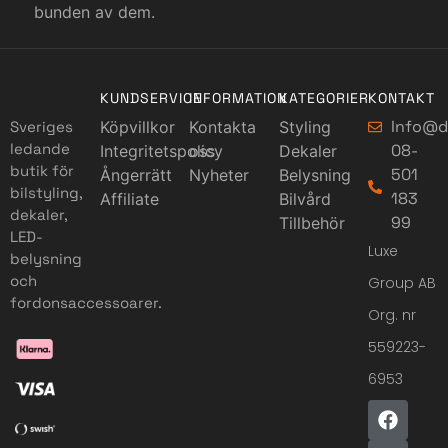
bunden av dem.
KUNDSERVICE
INFORMATION
KATEGORIER
KONTAKT
Info@d
Sveriges
Köpvillkor
Kontakta
Styling
ledande
08-
Integritetspolicy
oss
Dekaler
butik för
501
Ångerrätt
Nyheter
Belysning
bilstyling,
183
Affiliate
Bilvård
dekaler,
99
Tillbehör
LED-
Luxe
belysning
och
Group AB
fordonsaccessoarer.
Org. nr
559223-
6953