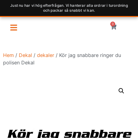
Just nu har vi hög efterfrågan. Vi hanterar alla ordrar i turordning
och packar så snabbt vi kan.
0
Hem
/
Dekal
/
dekaler
/ Kör jag snabbare ringer du
polisen Dekal