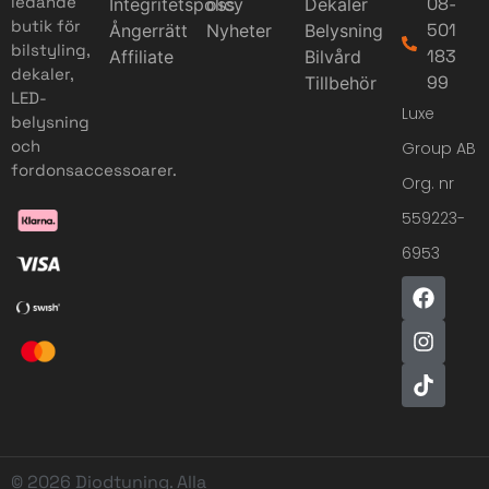
ledande
08-
Integritetspolicy
oss
Dekaler
butik för
501
Ångerrätt
Nyheter
Belysning
bilstyling,
183
Affiliate
Bilvård
dekaler,
99
Tillbehör
LED-
Luxe
belysning
och
Group AB
fordonsaccessoarer.
Org. nr
559223-
6953
© 2026 Diodtuning. Alla