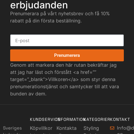
erbjudanden
Prenumerara på vårt nyhetsbrev och få 10%
rabatt på din första beställning.
Prenumerera
Genom att markera den här rutan bekräftar jag
att jag har läst och förstått <a href=””
target=”_blank”>Villkoren</a> som styr denna
prenumerationstjänst och samtycker till att vara
bunden av dem.
KUNDSERVICE
INFORMATION
KATEGORIER
KONTAKT
Info@d
Sveriges
Köpvillkor
Kontakta
Styling