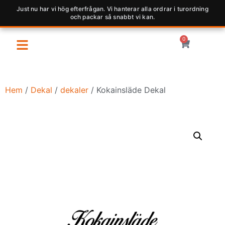
Just nu har vi hög efterfrågan. Vi hanterar alla ordrar i turordning
och packar så snabbt vi kan.
0
Hem
/
Dekal
/
dekaler
/ Kokainsläde Dekal