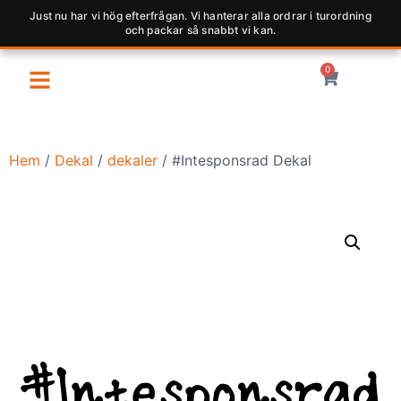
Just nu har vi hög efterfrågan. Vi hanterar alla ordrar i turordning
och packar så snabbt vi kan.
0
Hem
/
Dekal
/
dekaler
/ #Intesponsrad Dekal