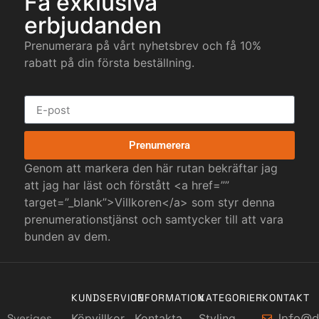
Få exklusiva
erbjudanden
Prenumerara på vårt nyhetsbrev och få 10%
rabatt på din första beställning.
Prenumerera
Genom att markera den här rutan bekräftar jag
att jag har läst och förstått <a href=””
target=”_blank”>Villkoren</a> som styr denna
prenumerationstjänst och samtycker till att vara
bunden av dem.
KUNDSERVICE
INFORMATION
KATEGORIER
KONTAKT
Info@d
Sveriges
Köpvillkor
Kontakta
Styling