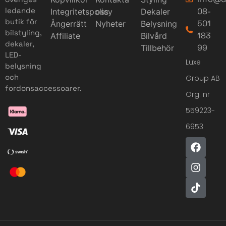
ledande
08-
Integritetspolicy
oss
Dekaler
butik för
501
Ångerrätt
Nyheter
Belysning
bilstyling,
183
Affiliate
Bilvård
dekaler,
99
Tillbehör
LED-
Luxe
belysning
och
Group AB
fordonsaccessoarer.
Org. nr
559223-
6953