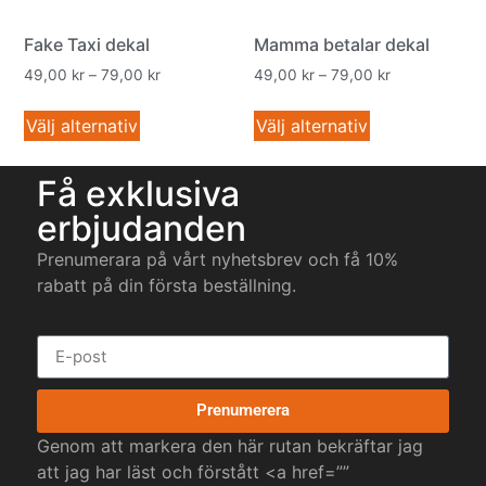
Fake Taxi dekal
Mamma betalar dekal
49,00
kr
–
79,00
kr
49,00
kr
–
79,00
kr
Välj alternativ
Välj alternativ
Få exklusiva
erbjudanden
Prenumerara på vårt nyhetsbrev och få 10%
rabatt på din första beställning.
Prenumerera
Genom att markera den här rutan bekräftar jag
att jag har läst och förstått <a href=””