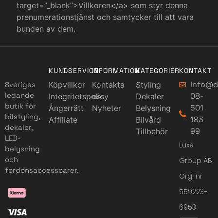
target=”_blank”>Villkoren</a> som styr denna
prenumerationstjänst och samtycker till att vara
bunden av dem.
KUNDSERVICE
INFORMATION
KATEGORIER
KONTAKT
Info@d
Sveriges
Köpvillkor
Kontakta
Styling
ledande
08-
Integritetspolicy
oss
Dekaler
butik för
501
Ångerrätt
Nyheter
Belysning
bilstyling,
183
Affiliate
Bilvård
dekaler,
99
Tillbehör
LED-
Luxe
belysning
och
Group AB
fordonsaccessoarer.
Org. nr
559223-
6953