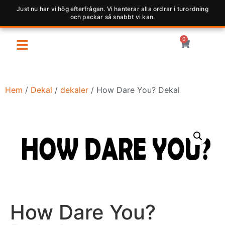
Just nu har vi hög efterfrågan. Vi hanterar alla ordrar i turordning
och packar så snabbt vi kan.
0
Hem
/
Dekal
/
dekaler
/ How Dare You? Dekal
How Dare You?