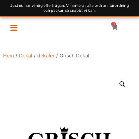
Just nu har vi hög efterfrågan. Vi hanterar alla ordrar i turordning
och packar så snabbt vi kan.
0
Hem
/
Dekal
/
dekaler
/ Grisch Dekal