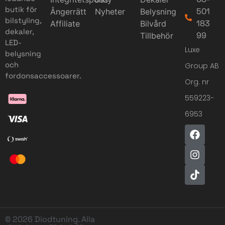
butik för
501
Ångerrätt
Nyheter
Belysning
bilstyling,
183
Affiliate
Bilvård
dekaler,
99
Tillbehör
LED-
Luxe
belysning
och
Group AB
fordonsaccessoarer.
Org. nr
559223-
6953
© 2026 Diodtuning. Alla