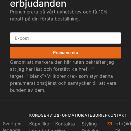
erbjudanden
Prenumerara på vårt nyhetsbrev och få 10%
rabatt på din första beställning.
Prenumerera
Genom att markera den här rutan bekräftar jag
att jag har läst och förstått <a href=””
target=”_blank”>Villkoren</a> som styr denna
prenumerationstjänst och samtycker till att vara
bunden av dem.
KUNDSERVICE
INFORMATION
KATEGORIER
KONTAKT
Info@d
Sveriges
Köpvillkor
Kontakta
Styling
ledande
08-
Integritetspolicy
oss
Dekaler