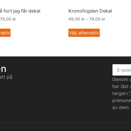
å fort jag får dekal
Kronofogden Dekal
79,00
kr
49,00
kr
–
79,00
kr
nativ
Välj alternativ
en
att på
Genom at
har läst
target=”
prenumer
av dem.