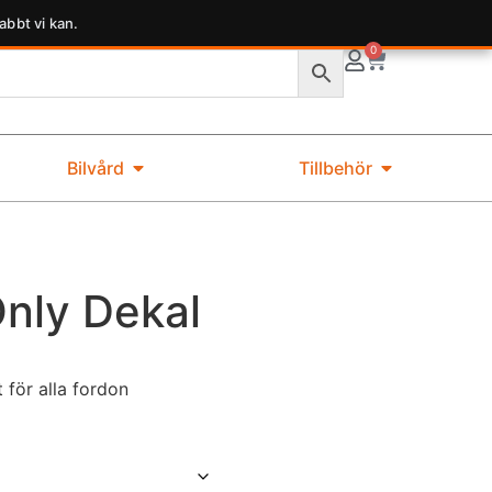
abbt vi kan.
0
Bilvård
Tillbehör
Only Dekal
 för alla fordon