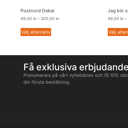
Postnord Dekal
Jag kör s
49,00
kr
–
200,00
kr
49,00
kr
–
Välj alternativ
Välj alter
Få exklusiva erbjudand
Prenumerara på vårt nyhetsbrev och få 10% rab
din första beställning.