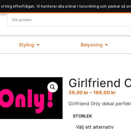
 vi hög efterfrågan. Vi hanterar alla ordrar i turordning och packar så sn
Styling
Belysning
Girlfriend 
39,00
kr
–
199,00
kr
Girlfriend Only dekal perfekt
STORLEK