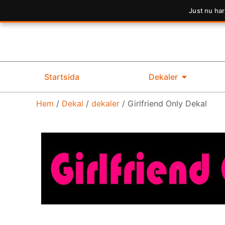
Just nu har
Startsida
Dekaler
Hem
/
Dekal
/
dekaler
/ Girlfriend Only Dekal