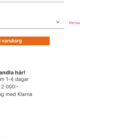
Rensa
 i varukorg
andla här!
om 1-4 dagar
r 2 000:-
ng med Klarna