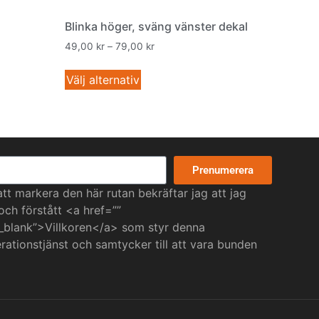
Blinka höger, sväng vänster dekal
49,00
kr
–
79,00
kr
Välj alternativ
Prenumerera
t markera den här rutan bekräftar jag att jag
 och förstått <a href=””
_blank”>Villkoren</a> som styr denna
ationstjänst och samtycker till att vara bunden