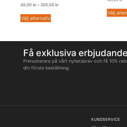
49,00
kr
–
200,00
kr
Välj alter
Välj alternativ
Få exklusiva erbjudand
Prenumerara på vårt nyhetsbrev och få 10% rab
din första beställning.
KUNDSERVICE