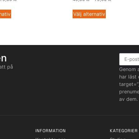
nativ
Välj alternativ
en
att på
Genom at
har läst
target=”
prenumer
av dem.
INFORMATION
KATEGORIER