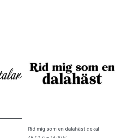
Rid mig som en dalahäst dekal
49,00
kr
–
79,00
kr