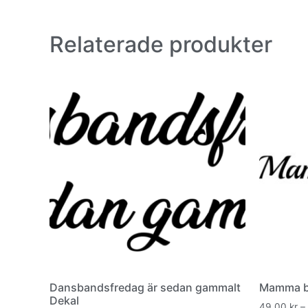
Relaterade produkter
Dansbandsfredag är sedan gammalt
Mamma be
Dekal
49,00
kr
–