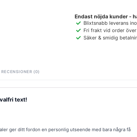
Endast nöjda kunder - h
Blixtsnabb leverans in
Fri frakt vid order öve
Säker & smidig betalni
RECENSIONER (0)
alfri text!
aler ger ditt fordon en personlig utseende med bara några få