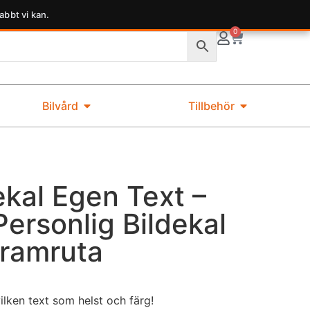
abbt vi kan.
0
Bilvård
Tillbehör
kal Egen Text –
ersonlig Bildekal
Framruta
lken text som helst och färg!