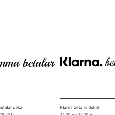
talar dekal
Klarna betalar dekal
79,00
kr
49,00
kr
–
79,00
kr