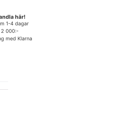
andla här!
om 1-4 dagar
r 2 000:-
ng med Klarna