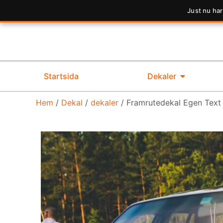
Just nu har
Startsida
Dekaler
Hem
/
Dekal
/
dekaler
/ Framrutedekal Egen Text 