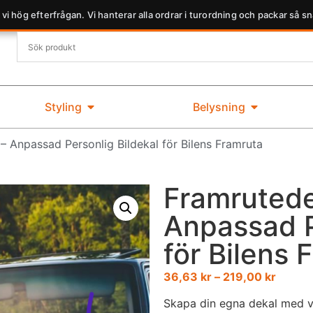
 vi hög efterfrågan. Vi hanterar alla ordrar i turordning och packar så sn
Styling
Belysning
– Anpassad Personlig Bildekal för Bilens Framruta
Framrutede
Anpassad P
för Bilens 
36,63
kr
–
219,00
kr
Skapa din egna dekal med vi