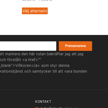
Välj alternativ
Prenumerera
t markera den här rutan bekräftar jag att jag
 och förstått <a href=””
_blank”>Villkoren</a> som styr denna
ationstjänst och samtycker till att vara bunden
KONTAKT