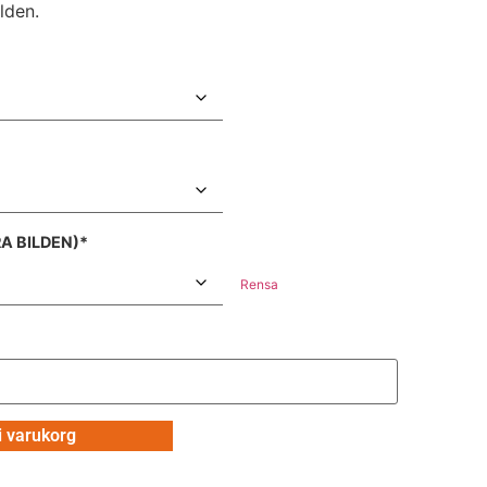
lden.
A BILDEN)*
Rensa
 i varukorg