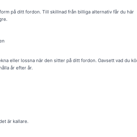
orm på ditt fordon. Till skillnad från billiga alternativ får du här
gre.
 en
ekna eller lossna när den sitter på ditt fordon. Oavsett vad du kö
lla år efter år.
t är kallare.