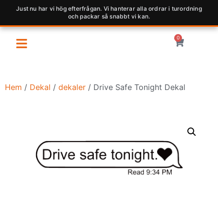
Just nu har vi hög efterfrågan. Vi hanterar alla ordrar i turordning
och packar så snabbt vi kan.
0
Hem
/
Dekal
/
dekaler
/ Drive Safe Tonight Dekal