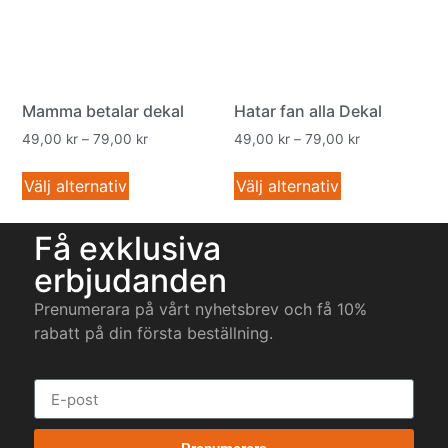
Mamma betalar dekal
Hatar fan alla Dekal
49,00
kr
–
79,00
kr
49,00
kr
–
79,00
kr
Välj alternativ
Välj alternativ
Få exklusiva
erbjudanden
Prenumerara på vårt nyhetsbrev och få 10%
rabatt på din första beställning.