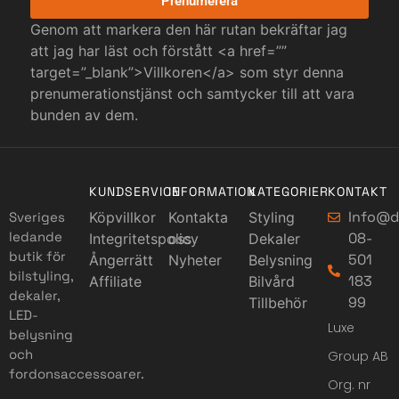
Prenumerera
Genom att markera den här rutan bekräftar jag
att jag har läst och förstått <a href=””
target=”_blank”>Villkoren</a> som styr denna
prenumerationstjänst och samtycker till att vara
bunden av dem.
KUNDSERVICE
INFORMATION
KATEGORIER
KONTAKT
Info@d
Sveriges
Köpvillkor
Kontakta
Styling
ledande
08-
Integritetspolicy
oss
Dekaler
butik för
501
Ångerrätt
Nyheter
Belysning
bilstyling,
183
Affiliate
Bilvård
dekaler,
99
Tillbehör
LED-
Luxe
belysning
och
Group AB
fordonsaccessoarer.
Org. nr