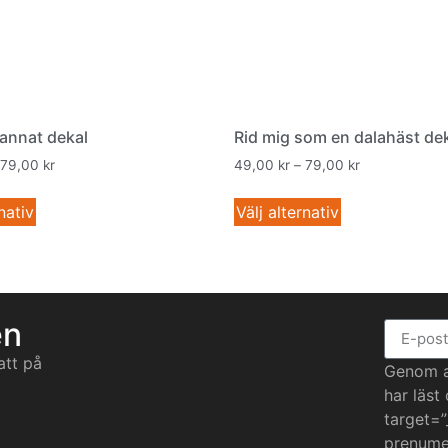
annat dekal
Rid mig som en dalahäst de
79,00
kr
49,00
kr
–
79,00
kr
nativ
Välj alternativ
en
att på
Genom at
har läst
target=”
prenumer