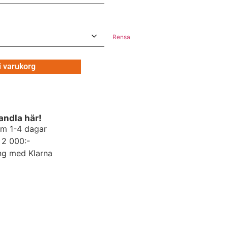
Rensa
 i varukorg
andla här!
om 1-4 dagar
r 2 000:-
ng med Klarna