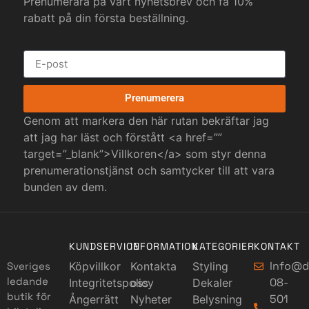
Prenumerara på vårt nyhetsbrev och få 10%
rabatt på din första beställning.
Prenumerera
Genom att markera den här rutan bekräftar jag
att jag har läst och förstått <a href=””
target=”_blank”>Villkoren</a> som styr denna
prenumerationstjänst och samtycker till att vara
bunden av dem.
KUNDSERVICE
INFORMATION
KATEGORIER
KONTAKT
Info@d
Sveriges
Köpvillkor
Kontakta
Styling
ledande
08-
Integritetspolicy
oss
Dekaler
butik för
501
Ångerrätt
Nyheter
Belysning