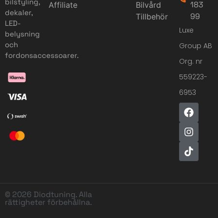
bilstyling,
183
Affiliate
Bilvård
dekaler,
99
Tillbehör
LED-
Luxe
belysning
och
Group AB
fordonsaccessoarer.
Org. nr
559223-
6953
© 2026 Diodtuning. Alla
rättigheter förbehållna.