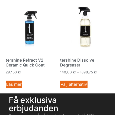
tershine Refract V2 –
tershine Dissolve –
Ceramic Quick Coat
Degreaser
297,50
kr
140,00
kr
–
1898,75
kr
Läs mer
Välj alternativ
Få exklusiva
erbjudanden