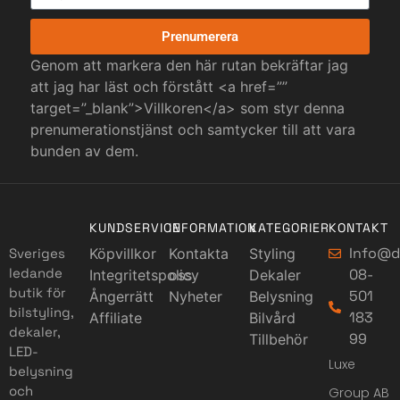
Prenumerera
Genom att markera den här rutan bekräftar jag
att jag har läst och förstått <a href=””
target=”_blank”>Villkoren</a> som styr denna
prenumerationstjänst och samtycker till att vara
bunden av dem.
KUNDSERVICE
INFORMATION
KATEGORIER
KONTAKT
Info@d
Sveriges
Köpvillkor
Kontakta
Styling
ledande
08-
Integritetspolicy
oss
Dekaler
butik för
501
Ångerrätt
Nyheter
Belysning
bilstyling,
183
Affiliate
Bilvård
dekaler,
99
Tillbehör
LED-
Luxe
belysning
och
Group AB