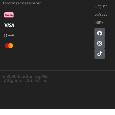
fordonsaccessoarer.
Org. nr
559223-
6953
© 2026 Diodtuning. Alla
rättigheter förbehållna.