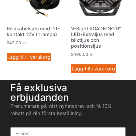
Reläkabelsats med DT-
V-Sight ROADKING 9″
kontakt 12V (1 lampa)
LED-Extraljus med
blixtljus och
249,00
kr
positionsljus
2490,00
kr
Lägg till i varukorg
Lägg till i varukorg
Få exklusiva
erbjudanden
Prenumerara på vårt nyhetsbrev och få 10%
rabatt på din första beställning.