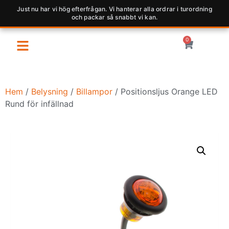
Just nu har vi hög efterfrågan. Vi hanterar alla ordrar i turordning
och packar så snabbt vi kan.
0
Hem
/
Belysning
/
Billampor
/ Positionsljus Orange LED
Rund för infällnad